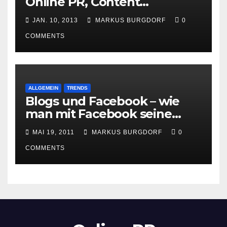
Online PR, Content
Marketing und Social Media
JAN. 10, 2013
MARKUS BURGDORF
0
gewinnen
COMMENTS
ALLGEMEIN
TRENDS
Blogs und Facebook – wie
man mit Facebook seine
Besucher effektiv reduzieren
MAI 19, 2011
MARKUS BURGDORF
0
kann
COMMENTS