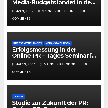
Media-Budgets landet in der
PR
MAI 9, 2017
MARKUS BURGDORF
0
COMMENTS
PRESSEMITTEILUNGEN
VERANSTALTUNGEN
Erfolgsmessung in der
Online-PR – Tages-Seminar in
Hamburg am 23. Juni 2014
MAI 13, 2014
MARKUS BURGDORF
0
COMMENTS
TRENDS
Studie zur Zukunft der PR: