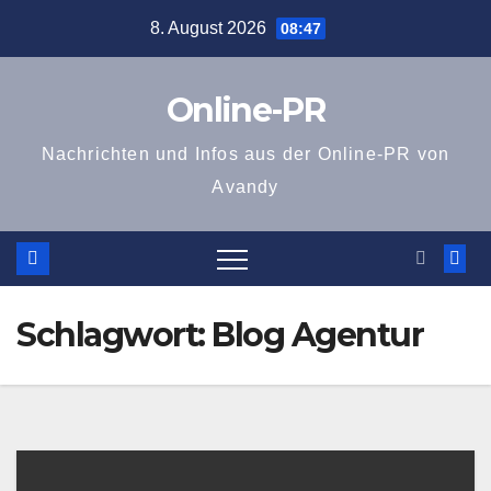
Zum
8. August 2026
08:47
Inhalt
springen
Online-PR
Nachrichten und Infos aus der Online-PR von
Avandy
Schlagwort:
Blog Agentur