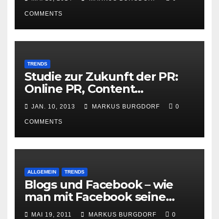
COMMENTS
TRENDS
Studie zur Zukunft der PR:
Online PR, Content
Marketing und Social Media
JAN. 10, 2013
MARKUS BURGDORF
0
gewinnen
COMMENTS
ALLGEMEIN
TRENDS
Blogs und Facebook – wie
man mit Facebook seine
Besucher effektiv reduzieren
MAI 19, 2011
MARKUS BURGDORF
0