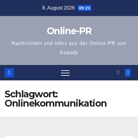
Zum
8. August 2026
09:23
Inhalt
springen
Online-PR
Nachrichten und Infos aus der Online-PR von
Avandy
Schlagwort:
Onlinekommunikation