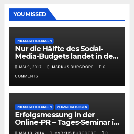
YOU MISSED
PRESSEMITTEILUNGEN
Nur die Hälfte des Social-
Media-Budgets landet in der
PR
MAI 9, 2017
MARKUS BURGDORF
0
COMMENTS
PRESSEMITTEILUNGEN
VERANSTALTUNGEN
Erfolgsmessung in der
Online-PR – Tages-Seminar in
Hamburg am 23. Juni 2014
MAI 13, 2014
MARKUS BURGDORF
0