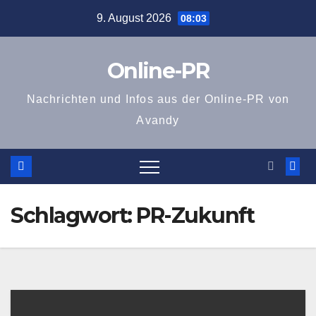
Zum
9. August 2026
08:03
Inhalt
springen
Online-PR
Nachrichten und Infos aus der Online-PR von
Avandy
Schlagwort:
PR-Zukunft