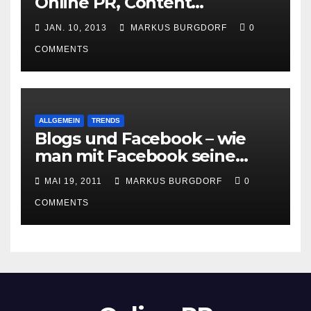
Online PR, Content
Marketing und Social Media
JAN. 10, 2013
MARKUS BURGDORF
0
gewinnen
COMMENTS
ALLGEMEIN
TRENDS
Blogs und Facebook – wie
man mit Facebook seine
Besucher effektiv reduzieren
MAI 19, 2011
MARKUS BURGDORF
0
kann
COMMENTS