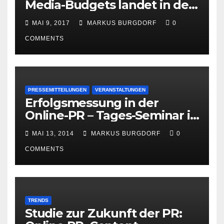
Media-Budgets landet in der
PR
MAI 9, 2017
MARKUS BURGDORF
0
COMMENTS
PRESSEMITTEILUNGEN
VERANSTALTUNGEN
Erfolgsmessung in der
Online-PR – Tages-Seminar in
Hamburg am 23. Juni 2014
MAI 13, 2014
MARKUS BURGDORF
0
COMMENTS
TRENDS
Studie zur Zukunft der PR: