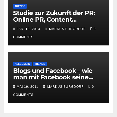
TRENDS
Studie zur Zukunft der PR:
Online PR, Content
Marketing und Social Media
JAN. 10, 2013
MARKUS BURGDORF
0
gewinnen
COMMENTS
ALLGEMEIN
TRENDS
Blogs und Facebook – wie
man mit Facebook seine
Besucher effektiv reduzieren
MAI 19, 2011
MARKUS BURGDORF
0
kann
COMMENTS