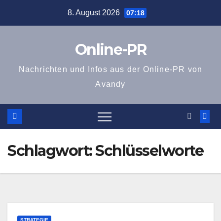
Zum
8. August 2026
07:18
Inhalt
springen
Online-PR
Nachrichten und Infos aus der Online-PR von
Avandy
Schlagwort:
Schlüsselworte
STRATEGIE