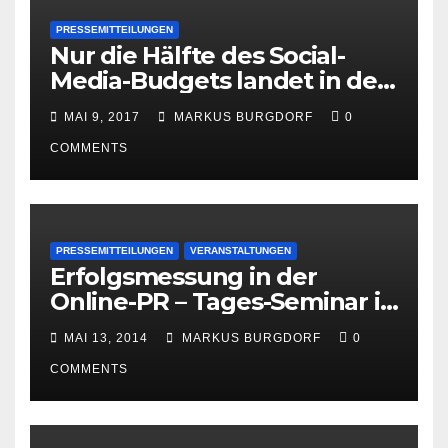
PRESSEMITTEILUNGEN
Nur die Hälfte des Social-
Media-Budgets landet in der
PR
MAI 9, 2017
MARKUS BURGDORF
0
COMMENTS
PRESSEMITTEILUNGEN
VERANSTALTUNGEN
Erfolgsmessung in der
Online-PR – Tages-Seminar in
Hamburg am 23. Juni 2014
MAI 13, 2014
MARKUS BURGDORF
0
COMMENTS