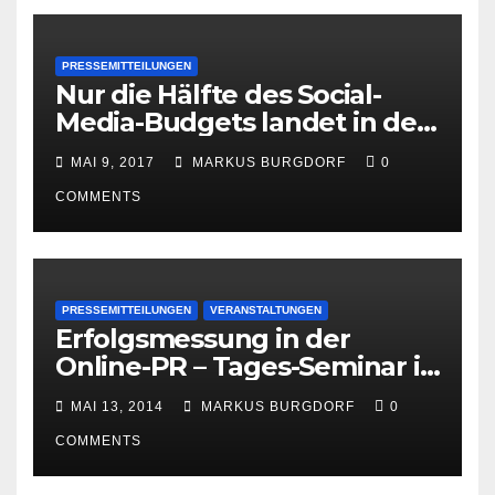
PRESSEMITTEILUNGEN
Nur die Hälfte des Social-
Media-Budgets landet in der
PR
MAI 9, 2017
MARKUS BURGDORF
0
COMMENTS
PRESSEMITTEILUNGEN
VERANSTALTUNGEN
Erfolgsmessung in der
Online-PR – Tages-Seminar in
Hamburg am 23. Juni 2014
MAI 13, 2014
MARKUS BURGDORF
0
COMMENTS