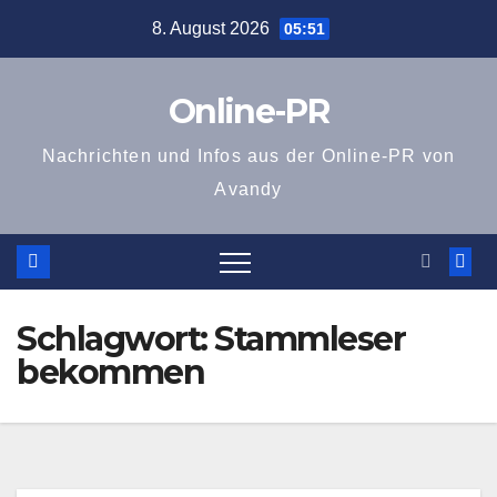
Zum
8. August 2026
05:51
Inhalt
springen
Online-PR
Nachrichten und Infos aus der Online-PR von
Avandy
Schlagwort:
Stammleser
bekommen