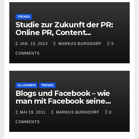
TRENDS
Studie zur Zukunft der PR:
Online PR, Content
Marketing und Social Media
JAN. 10, 2013
MARKUS BURGDORF
0
gewinnen
COMMENTS
ALLGEMEIN
TRENDS
Blogs und Facebook – wie
man mit Facebook seine
Besucher effektiv reduzieren
MAI 19, 2011
MARKUS BURGDORF
0
kann
COMMENTS