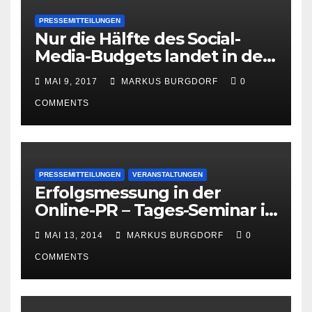
PRESSEMITTEILUNGEN
Nur die Hälfte des Social-
Media-Budgets landet in der
PR
MAI 9, 2017
MARKUS BURGDORF
0
COMMENTS
PRESSEMITTEILUNGEN
VERANSTALTUNGEN
Erfolgsmessung in der
Online-PR – Tages-Seminar in
Hamburg am 23. Juni 2014
MAI 13, 2014
MARKUS BURGDORF
0
COMMENTS