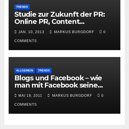
TRENDS
Studie zur Zukunft der PR:
Online PR, Content
Marketing und Social Media
JAN. 10, 2013
MARKUS BURGDORF
0
gewinnen
COMMENTS
ALLGEMEIN
TRENDS
Blogs und Facebook – wie
man mit Facebook seine
Besucher effektiv reduzieren
MAI 19, 2011
MARKUS BURGDORF
0
kann
COMMENTS