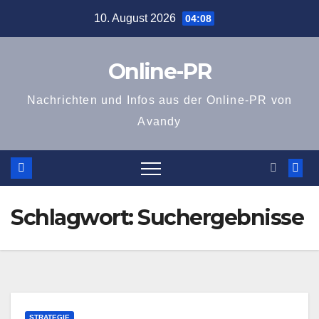
Zum
10. August 2026
04:08
Inhalt
springen
Online-PR
Nachrichten und Infos aus der Online-PR von
Avandy
Schlagwort:
Suchergebnisse
STRATEGIE