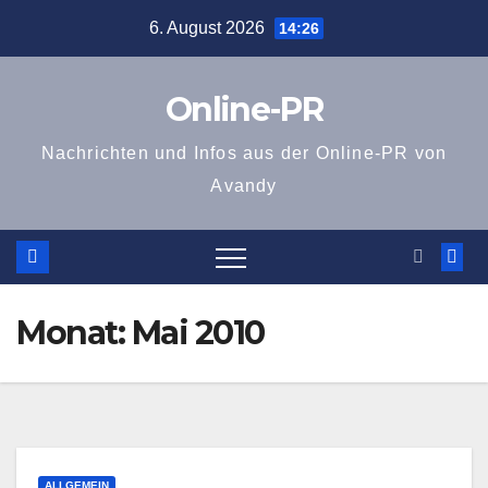
Zum
6. August 2026
14:26
Inhalt
springen
Online-PR
Nachrichten und Infos aus der Online-PR von
Avandy
Monat:
Mai 2010
ALLGEMEIN