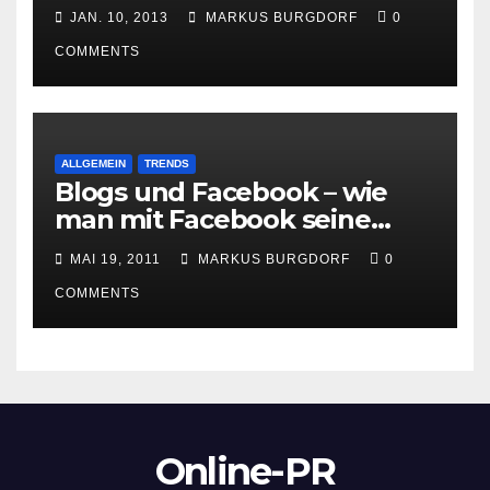
Marketing und Social Media
JAN. 10, 2013
MARKUS BURGDORF
0
gewinnen
COMMENTS
ALLGEMEIN
TRENDS
Blogs und Facebook – wie
man mit Facebook seine
Besucher effektiv reduzieren
MAI 19, 2011
MARKUS BURGDORF
0
kann
COMMENTS
Online-PR