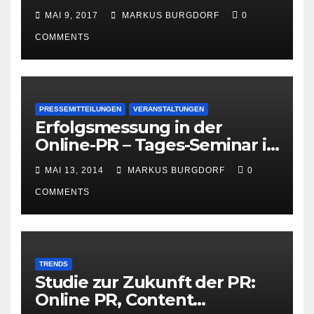
PR
MAI 9, 2017
MARKUS BURGDORF
0
COMMENTS
PRESSEMITTEILUNGEN
VERANSTALTUNGEN
Erfolgsmessung in der
Online-PR – Tages-Seminar in
Hamburg am 23. Juni 2014
MAI 13, 2014
MARKUS BURGDORF
0
COMMENTS
TRENDS
Studie zur Zukunft der PR:
Online PR, Content