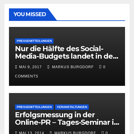
YOU MISSED
PRESSEMITTEILUNGEN
Nur die Hälfte des Social-
Media-Budgets landet in der
PR
MAI 9, 2017
MARKUS BURGDORF
0
COMMENTS
PRESSEMITTEILUNGEN
VERANSTALTUNGEN
Erfolgsmessung in der
Online-PR – Tages-Seminar in
Hamburg am 23. Juni 2014
MAI 13, 2014
MARKUS BURGDORF
0