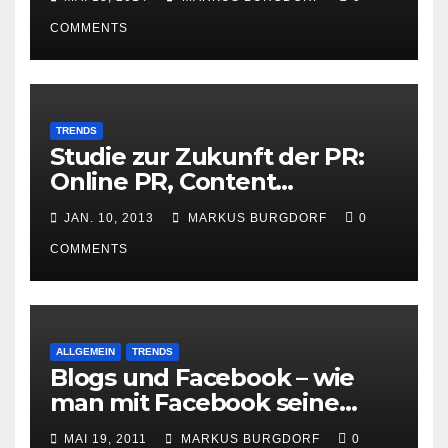
COMMENTS
TRENDS
Studie zur Zukunft der PR:
Online PR, Content
Marketing und Social Media
JAN. 10, 2013
MARKUS BURGDORF
0
gewinnen
COMMENTS
ALLGEMEIN
TRENDS
Blogs und Facebook – wie
man mit Facebook seine
Besucher effektiv reduzieren
MAI 19, 2011
MARKUS BURGDORF
0