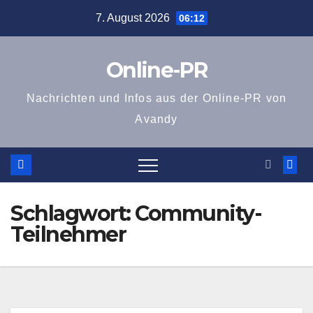
Zum
7. August 2026
06:12
Inhalt
springen
Online-PR
Nachrichten und Infos aus der Online-PR von
Avandy
Schlagwort:
Community-
Teilnehmer