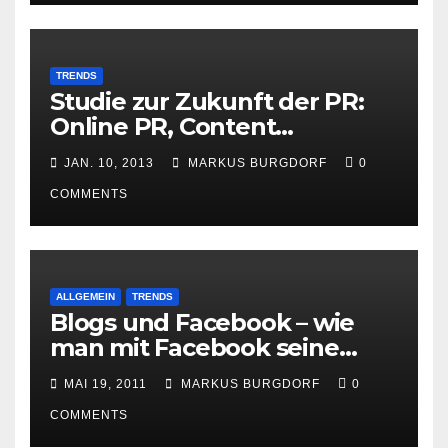
TRENDS
Studie zur Zukunft der PR:
Online PR, Content
Marketing und Social Media
JAN. 10, 2013
MARKUS BURGDORF
0
gewinnen
COMMENTS
ALLGEMEIN
TRENDS
Blogs und Facebook – wie
man mit Facebook seine
Besucher effektiv reduzieren
MAI 19, 2011
MARKUS BURGDORF
0
kann
COMMENTS