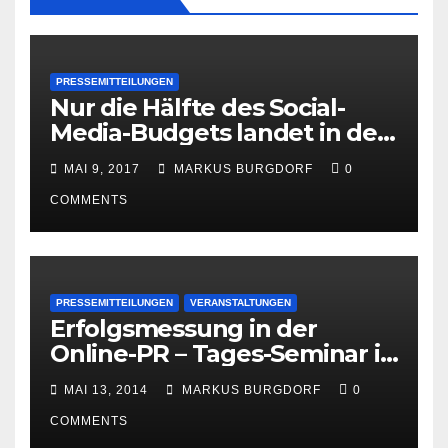
PRESSEMITTEILUNGEN
Nur die Hälfte des Social-
Media-Budgets landet in der
PR
MAI 9, 2017
MARKUS BURGDORF
0
COMMENTS
PRESSEMITTEILUNGEN
VERANSTALTUNGEN
Erfolgsmessung in der
Online-PR – Tages-Seminar in
Hamburg am 23. Juni 2014
MAI 13, 2014
MARKUS BURGDORF
0
COMMENTS