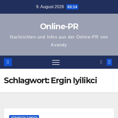
Zum
9. August 2026
03:14
Inhalt
springen
Online-PR
Nachrichten und Infos aus der Online-PR von
Avandy
Schlagwort:
Ergin Iyilikci
VERANSTALTUNGEN