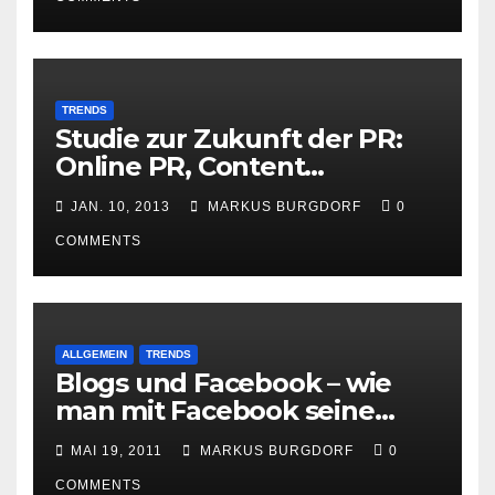
TRENDS
Studie zur Zukunft der PR:
Online PR, Content
Marketing und Social Media
JAN. 10, 2013
MARKUS BURGDORF
0
gewinnen
COMMENTS
ALLGEMEIN
TRENDS
Blogs und Facebook – wie
man mit Facebook seine
Besucher effektiv reduzieren
MAI 19, 2011
MARKUS BURGDORF
0
kann
COMMENTS