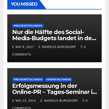
YOU MISSED
PRESSEMITTEILUNGEN
Nur die Hälfte des Social-
Media-Budgets landet in der
PR
MAI 9, 2017
MARKUS BURGDORF
0
COMMENTS
PRESSEMITTEILUNGEN
VERANSTALTUNGEN
Erfolgsmessung in der
Online-PR – Tages-Seminar in
Hamburg am 23. Juni 2014
MAI 13, 2014
MARKUS BURGDORF
0
COMMENTS