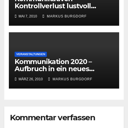
Kontrollverlust lustvoll
organisieren – Social Media
MAI 7, 2010
MARKUS BURGDORF
und die PR
VERANSTALTUNGEN
Kommunikation 2020 –
Aufbruch in ein neues
Informationszeitalter?
MÄRZ 26, 2010
MARKUS BURGDORF
Kommentar verfassen