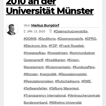
2010 an der
Universität Münster
Von
Markus Burgdorf
,
#Datenschutzverstöße
JAN. 13, 2010
,
,
,
,
#DGfKM
#DocMorris
#Dopingvorwürfe
#DPRG
,
,
,
#Electronic Arts
#FDP
#Frank Roselieb
,
,
#Imageaufbau
#Imagekrisen
#kommunikativer
,
,
Gegenangriff
#Kreditkarten
#Krisen-
,
,
,
Management
#Krisennavigator
#Kunduzaffäre
,
,
,
#Münster
#netzpolitik
#Reputationsgipfel
,
,
,
#Reputationsrisiken
#Rufschädigung
#RWE
,
,
#Softwarefehler
#Stiftung Warentest
,
#Transparency International
#Verbraucherzentrale
,
Bundesverband
#Wilhelms-Universität