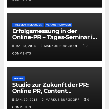
PRESSEMITTEILUNGEN
VERANSTALTUNGEN
Erfolgsmessung in der
Online-PR – Tages-Seminar in
Hamburg am 23. Juni 2014
MAI 13, 2014
MARKUS BURGDORF
0
COMMENTS
TRENDS
Studie zur Zukunft der PR:
Online PR, Content
Marketing und Social Media
JAN. 10, 2013
MARKUS BURGDORF
0
gewinnen
COMMENTS