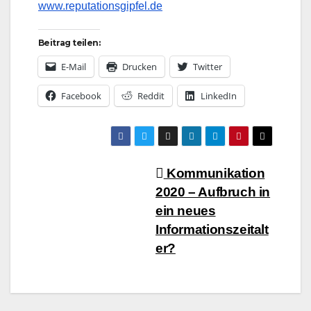
www.reputationsgipfel.de
Beitrag teilen:
E-Mail
Drucken
Twitter
Facebook
Reddit
LinkedIn
Beitragsnavigation
Kommunikation
2020 – Aufbruch in
ein neues
Informationszeitalt
er?