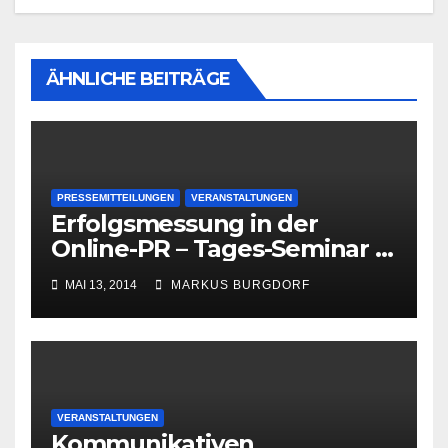
ÄHNLICHE BEITRÄGE
PRESSEMITTEILUNGEN
VERANSTALTUNGEN
Erfolgsmessung in der
Online-PR – Tages-Seminar in
Hamburg am 23. Juni 2014
MAI 13, 2014
MARKUS BURGDORF
VERANSTALTUNGEN
Kommunikativen