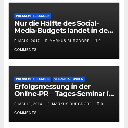
PRESSEMITTEILUNGEN
Nur die Hälfte des Social-
Media-Budgets landet in der
PR
MAI 9, 2017
MARKUS BURGDORF
0
COMMENTS
PRESSEMITTEILUNGEN
VERANSTALTUNGEN
Erfolgsmessung in der
Online-PR – Tages-Seminar in
Hamburg am 23. Juni 2014
MAI 13, 2014
MARKUS BURGDORF
0
COMMENTS