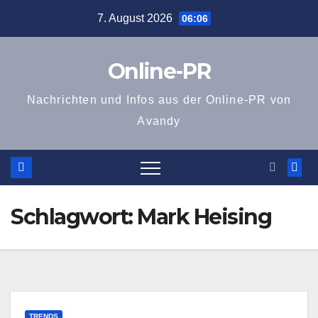
Zum
7. August 2026
06:06
Inhalt
springen
Online-PR
Nachrichten und Infos aus der Online-PR von
Avandy
Schlagwort:
Mark Heising
TRENDS