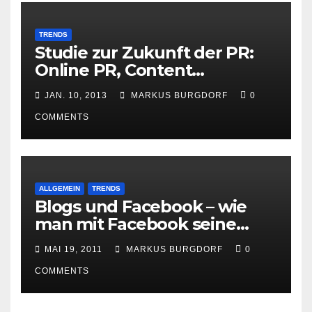
TRENDS
Studie zur Zukunft der PR:
Online PR, Content
Marketing und Social Media
JAN. 10, 2013
MARKUS BURGDORF
0
gewinnen
COMMENTS
ALLGEMEIN
TRENDS
Blogs und Facebook – wie
man mit Facebook seine
Besucher effektiv reduzieren
MAI 19, 2011
MARKUS BURGDORF
0
kann
COMMENTS