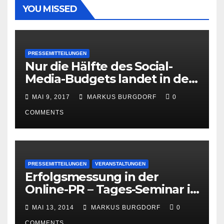
YOU MISSED
PRESSEMITTEILUNGEN
Nur die Hälfte des Social-
Media-Budgets landet in der
PR
MAI 9, 2017
MARKUS BURGDORF
0
COMMENTS
PRESSEMITTEILUNGEN
VERANSTALTUNGEN
Erfolgsmessung in der
Online-PR – Tages-Seminar in
Hamburg am 23. Juni 2014
MAI 13, 2014
MARKUS BURGDORF
0
COMMENTS