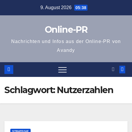
Zum
9. August 2026
05:38
Inhalt
springen
Online-PR
Nachrichten und Infos aus der Online-PR von
Avandy
Schlagwort:
Nutzerzahlen
STRATEGIE