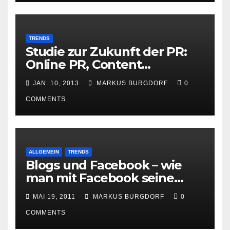
TRENDS
Studie zur Zukunft der PR:
Online PR, Content
Marketing und Social Media
JAN. 10, 2013
MARKUS BURGDORF
0
gewinnen
COMMENTS
ALLGEMEIN
TRENDS
Blogs und Facebook – wie
man mit Facebook seine
Besucher effektiv reduzieren
MAI 19, 2011
MARKUS BURGDORF
0
kann
COMMENTS