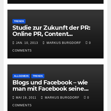
TRENDS
Studie zur Zukunft der PR:
Online PR, Content
Marketing und Social Media
JAN. 10, 2013
MARKUS BURGDORF
0
gewinnen
COMMENTS
ALLGEMEIN
TRENDS
Blogs und Facebook – wie
man mit Facebook seine
Besucher effektiv reduzieren
MAI 19, 2011
MARKUS BURGDORF
0
kann
COMMENTS