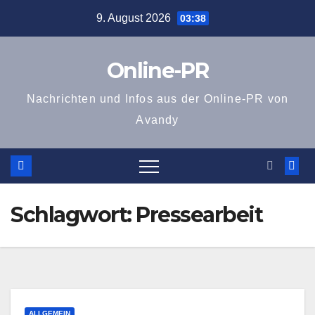
Zum
9. August 2026
03:38
Inhalt
springen
Online-PR
Nachrichten und Infos aus der Online-PR von
Avandy
Schlagwort:
Pressearbeit
ALLGEMEIN