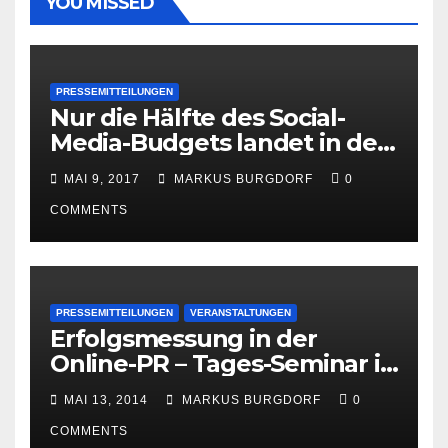
YOU MISSED
PRESSEMITTEILUNGEN
Nur die Hälfte des Social-
Media-Budgets landet in der
PR
MAI 9, 2017
MARKUS BURGDORF
0
COMMENTS
PRESSEMITTEILUNGEN
VERANSTALTUNGEN
Erfolgsmessung in der
Online-PR – Tages-Seminar in
Hamburg am 23. Juni 2014
MAI 13, 2014
MARKUS BURGDORF
0
COMMENTS